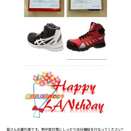
o
o
k
皆さんお疲れ様です。熱中症対策にしっかり水分補給を行なってください^