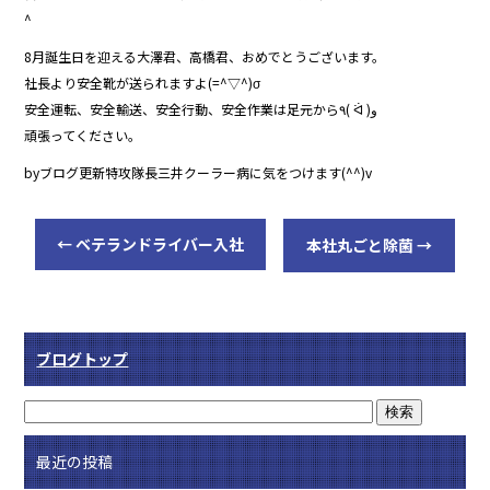
^
8月誕生日を迎える大澤君、高橋君、おめでとうございます。
社長より安全靴が送られますよ(=^▽^)σ
安全運転、安全輸送、安全行動、安全作業は足元から٩( ᐛ )و
頑張ってください。
byブログ更新特攻隊長三井クーラー病に気をつけます(^^)v
←
ベテランドライバー入社
本社丸ごと除菌
→
ブログトップ
最近の投稿