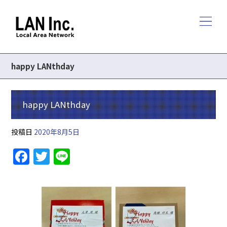
happy LANthday
happy LANthday
投稿日
2020年8月5日
F
T
Li
a
w
n
c
itt
e
e
er
b