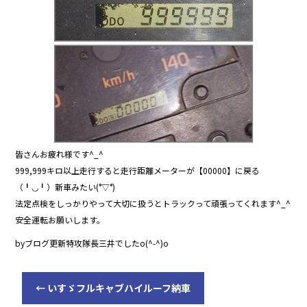
o
o
k
皆さんお疲れ様です^_^
999,999キロ以上走行すると走行距離メーターが【00000】に戻る
（╹◡╹）新車みたい(°▽°)
法定点検をしっかりやって大切に扱うとトラックって頑張ってくれます^_^
安全運転お願いします。
byブログ更新特攻隊長三井でしたo(^-^)o
←
いすゞフルキャブハイルーフ納車