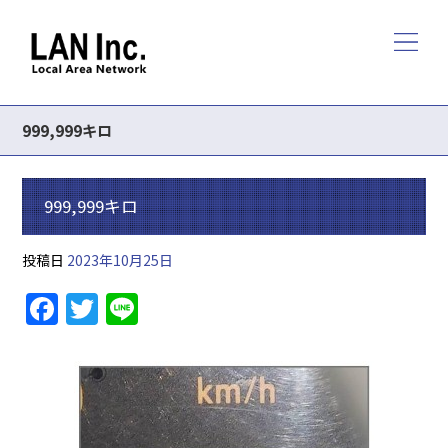
999,999キロ
999,999キロ
投稿日
2023年10月25日
F
T
Li
a
w
n
c
itt
e
e
er
b