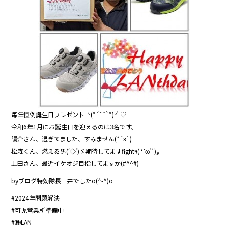
o
o
k
毎年恒例誕生日プレゼント╰(*´︶`*)╯♡
令和6年1月にお誕生日を迎えるのは3名です。
陽介さん、過ぎてました、すみません(*´з`)
松森くん、燃える男(‘◇’)ゞ期待してますfight٩( ‘’ω’’ )و
上田さん、最近イケオジ目指してますか(#^^#)
byブログ特効隊長三井でしたo(^-^)o
#2024年問題解決
#可児営業所準備中
#㈱LAN