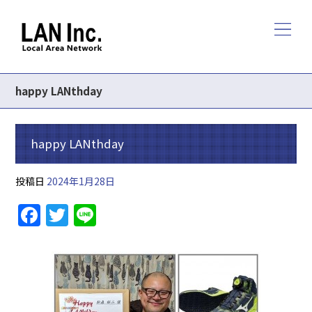
happy LANthday
happy LANthday
投稿日
2024年1月28日
F
T
Li
a
w
n
c
itt
e
e
er
b