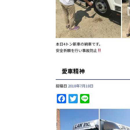
k
本日4トン新車の納車です。
安全祈願を行い事故防止
愛車精神
投稿日
2018年7月18日
F
T
Li
a
w
n
c
itt
e
e
er