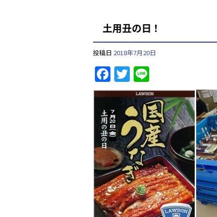
土用丑の日！
投稿日
2018年7月20日
F
T
Li
a
w
n
c
itt
e
e
er
b
o
o
k