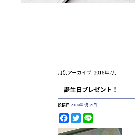
月別アーカイブ:
2018年7月
誕生日プレゼント！
投稿日
2018年7月29日
F
T
Li
a
w
n