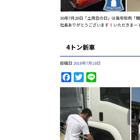
30年7月20日「土用丑の日」は毎年恒例「鰻
社長ありがとうございます
いただきまーす
4トン新車
投稿日
2018年7月18日
F
T
Li
a
w
n
c
itt
e
e
er
b
o
o