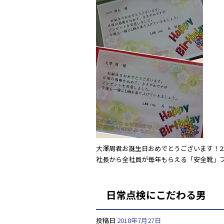
c
itt
e
e
er
b
o
o
k
大澤周君お誕生日おめでとうございます！2
社長から全社員が毎年もらえる「安全靴」
日常点検にこだわる男
投稿日
2018年7月27日