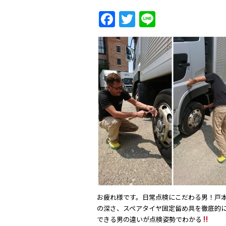
F
T
Li
a
w
n
c
itt
e
e
er
b
o
o
k
お疲れ様です。日常点検にこだわる男！戸本
の深さ、スペアタイヤ固定留め具を徹底的
できる男の違いが点検姿勢でわかる