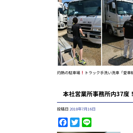
b
o
o
k
灼熱の駐車場
トラック手洗い洗車「愛車
本社営業所事務所内37度
投稿日
2018年7月16日
F
T
Li
a
w
n