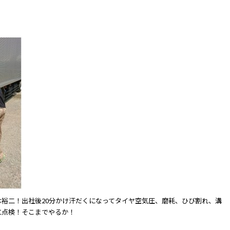
裕二！出社後20分かけ汗だくになってタイヤ空気圧、磨耗、ひび割れ、溝
に点検！そこまでやるか！