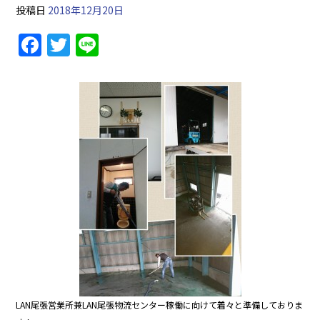
投稿日
2018年12月20日
F
T
Li
a
w
n
c
itt
e
e
er
b
o
o
k
LAN尾張営業所兼LAN尾張物流センター稼働に向けて着々と準備しておりま