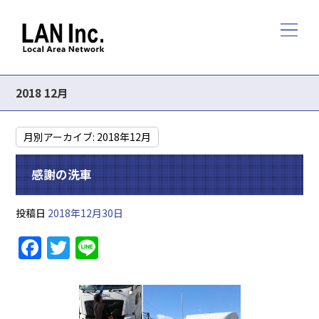
2018 12月
月別アーカイブ:
2018年12月
感謝の洗車
投稿日
2018年12月30日
F
T
Li
a
w
n
c
itt
e
e
er