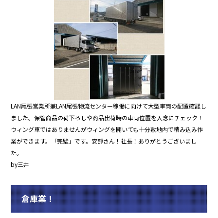
o
o
k
LAN尾張営業所兼LAN尾張物流センター稼働に向けて大型車両の配置確認し
ました。保管商品の荷下ろしや商品出荷時の車両位置を入念にチェック！
ウィング車ではありませんがウィングを開いても十分敷地内で積み込み作
業ができます。「完璧」です。安部さん！社長！ありがとうございまし
た。
by三井
倉庫業！