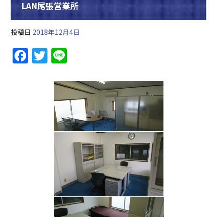
LAN尾張営業所
投稿日
2018年12月4日
F
T
Li
a
w
n
c
itt
e
e
er
b
o
o
k