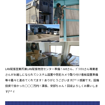
e
er
b
o
o
k
LAN尾張営業所兼LAN尾張物流センター準備！nntさん、ﾌﾞﾗｲﾀｽさん等業者
さんがお越しになられてシステム設置や防犯カメラ取り付け看板設置準備
等々着々と進めてくれてます！ありがとうございます(^^ゞ感謝です。設備
投資で掛かった◯◯◯万円！課長、安部ちゃん！回収よろしくお願いしま
す(^^ゞ