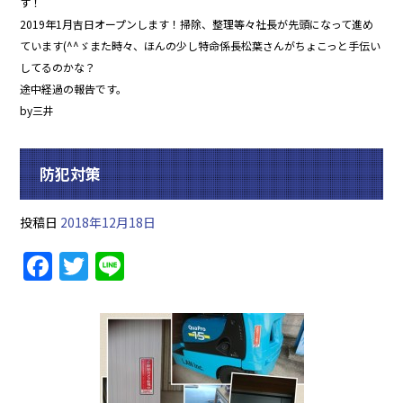
す！
2019年1月吉日オープンします！掃除、整理等々社長が先頭になって進め
ています(^^ゞまた時々、ほんの少し特命係長松葉さんがちょこっと手伝い
してるのかな？
途中経過の報告です。
by三井
防犯対策
投稿日
2018年12月18日
F
T
Li
a
w
n
c
itt
e
e
er
b