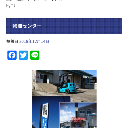
by三井
物流センター
投稿日
2018年12月14日
F
T
Li
a
w
n
c
itt
e
e
er
b
o
o
k