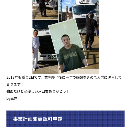
b
o
o
k
2018年も残り2日です。業務終了後に一年の感謝を込めて入念に洗車して
おります！
強面だけど心優しい河口君ありがとう！
by三井
事業計画変更認可申請