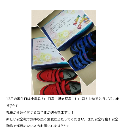
a
w
n
c
itt
e
e
er
b
o
o
k
12月の誕生日は小島君！山口君！具志堅君！仲山君！おめでとうございま
す(^^ゞ
社長から超イケテる安全靴が送られますよ！
新しい安全靴で気持ち良く業務に当たってください。また安全行動！安全
動作で怪我のないようお願いします(^^ゞ