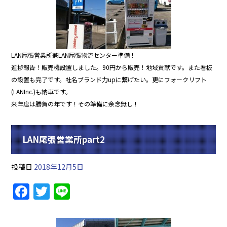
LAN尾張営業所兼LAN尾張物流センター準備！
進捗報告！販売機設置しました。90円から販売！地域貢献です。また看板
の設置も完了です。社名ブランド力upに繋げたい。更にフォークリフト
(LANInc.)も納車です。
来年度は勝負の年です！その準備に余念無し！
LAN尾張営業所part2
投稿日
2018年12月5日
F
T
Li
a
w
n
c
itt
e