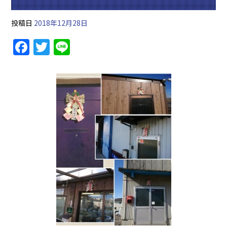
投稿日
2018年12月28日
F
T
Li
a
w
n
c
itt
e
e
er
b
o
o
k