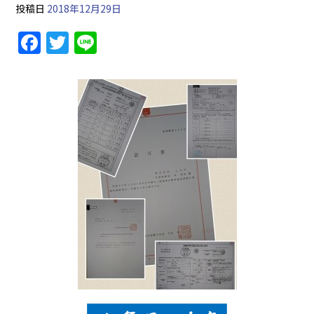
投稿日
2018年12月29日
F
T
Li
a
w
n
c
itt
e
e
er
b
o
o
k