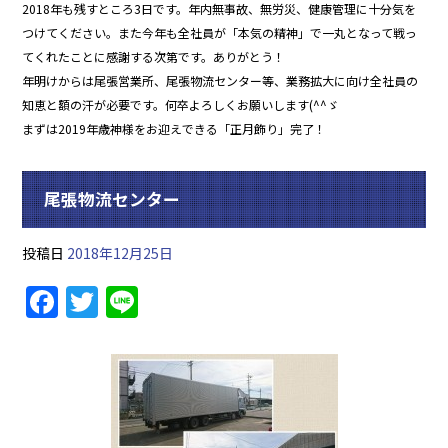
2018年も残すところ3日です。年内無事故、無労災、健康管理に十分気を
つけてください。また今年も全社員が「本気の精神」で一丸となって戦っ
てくれたことに感謝する次第です。ありがとう！
年明けからは尾張営業所、尾張物流センター等、業務拡大に向け全社員の
知恵と額の汗が必要です。何卒よろしくお願いします(^^ゞ
まずは2019年歳神様をお迎えできる「正月飾り」完了！
尾張物流センター
投稿日
2018年12月25日
F
T
Li
a
w
n
c
itt
e
e
er
b