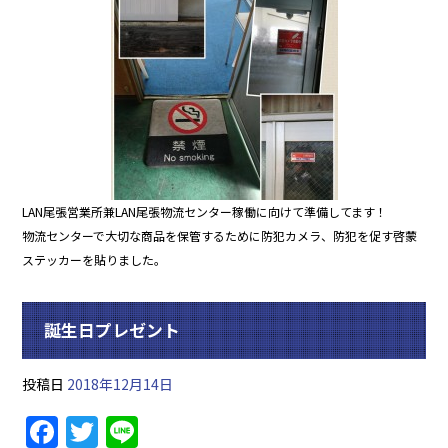
o
o
k
LAN尾張営業所兼LAN尾張物流センター稼働に向けて準備してます！
物流センターで大切な商品を保管するために防犯カメラ、防犯を促す啓蒙
ステッカーを貼りました。
誕生日プレゼント
投稿日
2018年12月14日
F
T
Li