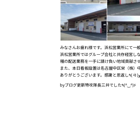
b
o
o
k
みなさんお疲れ様です。浜松営業所にて一
浜松営業所ではグループ会社と共存経営し
種の配送業務を一手に請け負い地域貢献さ
また、本日看板設置は名古屋中区栄（株）中
ありがとうございます。感謝と恩返し٩( 
byブログ更新特攻隊長三井でした٩(^‿^)۶