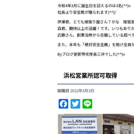
令和4年3月に誕生日を迎えるのは3名(^^)v
社長より安全靴が贈られます(^^)/
伊瀬君、とても頑張り屋さん？かな 尾張営業
森君、期待以上の活躍！です。いつもありがとう
近藤さん、創業当時から在籍している超ベテラ
また、本年も「絶対安全主義」を掲げ全員が
Byブログ更新特攻隊長三井でした(^^)v
浜松営業所認可取得
投稿日
2022年3月2日
F
T
Li
a
w
n
c
itt
e
e
er