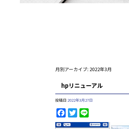
月別アーカイブ:
2022年3月
hpリニューアル
投稿日
2022年3月27日
F
T
Li
a
w
n