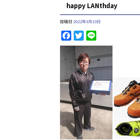
happy LANthday
投稿日
2022年3月10日
F
T
Li
a
w
n
c
itt
e
e
er
b
o
o
k