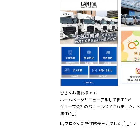
c
itt
e
e
er
b
o
o
k
皆さんお疲れ様です。
ホームページリニューアルしてます^o^
グループ会社のバナーも追加されました。公式I
進化(^_-)
byブログ更新特攻隊長三井でした(｀_´)ゞ