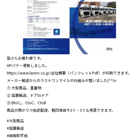
皆さんお疲れ様です。
HPバナー更新しました。
https://www.laninc.co.jp/会社概要（パンフレットPdf）が印刷できます。
メーカー輸送からのラストワンマイルの仕組みが整いました(^^)v
① 大型商品、重量物
② 設置輸送、ドアtoドア
③ BtoC,、CtoC、CtoB
商品の預かり⇒指定配達、軽四車両や2ｔ・3ｔも用意できます。
#大型商品
#設置輸送
#岐南町平成