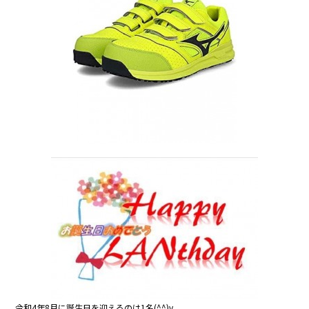
o
o
k
令和4年8月に誕生日を迎えるのは1名(^^)v