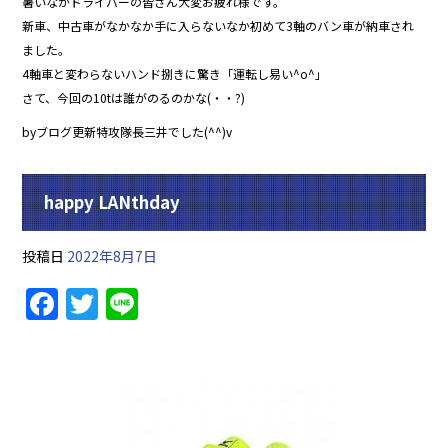
暑いなかドライバーの皆さん大変お疲れ様です。
新車、中古車がなかなか手に入らないなか初めて3軸のバン車が納車され
ました。
4軸車と変わらないハンド捌きに驚き「運転し易い^o^」
さて、今回の10tは誰がのるのかな(・・?)
byブログ更新特攻隊長三井でした(^^)v
happy LANthday
投稿日
2022年8月7日
F
T
Li
a
w
n
c
itt
e
e
er
b