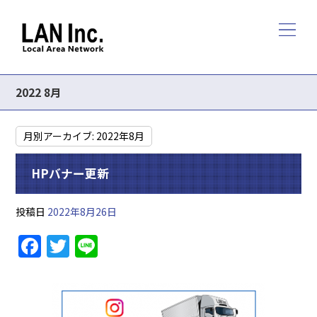
2022 8月
月別アーカイブ:
2022年8月
HPバナー更新
投稿日
2022年8月26日
F
T
Li
a
w
n
c
itt
e
e
er