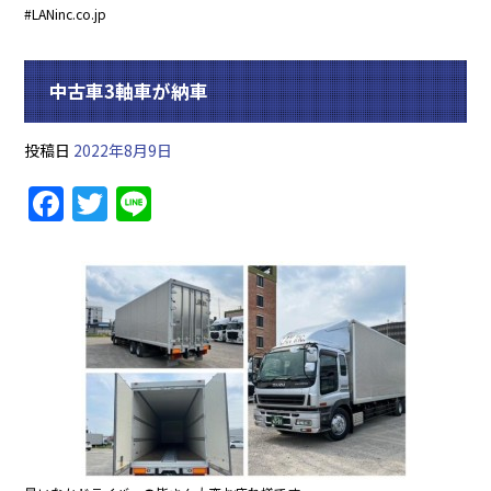
#LANinc.co.jp
中古車3軸車が納車
投稿日
2022年8月9日
F
T
Li
a
w
n
c
itt
e
e
er
b
o
o
k