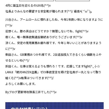
4月に誕生日を迎えるのは6名(^^)v
社長よりみんなの要望する安全靴が贈られます(^^)/ 最高٩( ‘’ω’’ )و
川合さん、アームロールに慣れましたね、今年1年良い年になりますように
(^^)v
荘野くん、膝の具合はどうですか？無理しないでね、fight(^^)v
樹くん、唯一無事故無違反継続ありがとうございます(^^)v
涼くん、安定の常用業務お疲れ様です、今年１年いいことがありますよう
に(^^)v
柴田さん、GB業務おつかれ様です、2台追加投入できるくらい個数をふや
せるといいね(^^)/
折田くん、仕事は覚えるよりも慣れろ！です、応援してますfight(^_-)-☆
LANは「絶対ANZEN主義」ゼロ事故宣言を掲げ全社員が一丸となって取り
組くむ(^^)v結果はついてきます(^^)/
よろしくお願いします。
Byブログ更新特攻隊長三井でした(^^)v
中古4t納車(๑･̑◡･̑๑)