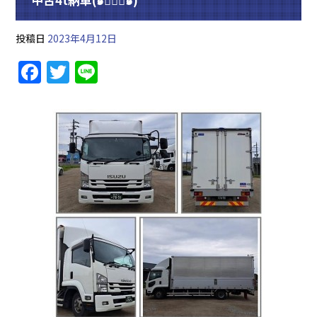
投稿日
2023年4月12日
F
T
Li
a
w
n
c
itt
e
e
er
b
o
o
k