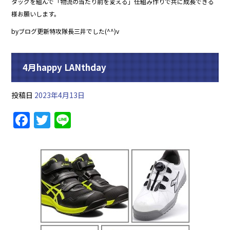
タッグを組んで「物流の当たり前を変える」仕組み作りで共に成長できる
様お願いします。
byブログ更新特攻隊長三井でした(^^)v
4月happy LANthday
投稿日
2023年4月13日
F
T
Li
a
w
n
c
itt
e
e
er
b
o
o