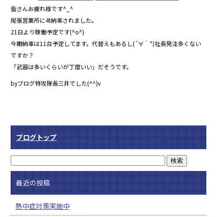
皆さんお疲れ様です^_^
尾張営業所に4t納車されました。
21日より稼働予定です(^o^)
今期納車は11台予定してます。代替えもあるし(´∀｀*)社長発注多くない
ですか？
「武器は多いくらいが丁度いい」だそうです。
byブログ特攻隊長三井でした(^^)v
ブログトップ
最近の投稿
熱中症対策実施中