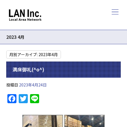
2023 4月
月別アーカイブ:
2023年4月
満床御礼(^o^)
投稿日
2023年4月24日
F
T
Li
a
w
n
c
itt
e
e
er