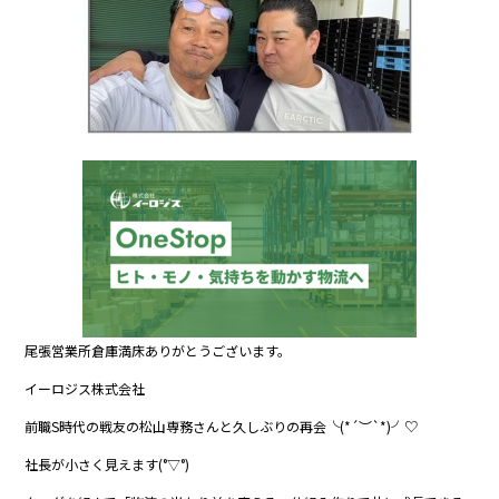
尾張営業所倉庫満床ありがとうございます。
イーロジス株式会社
前職S時代の戦友の松山専務さんと久しぶりの再会╰(*´︶`*)╯♡
社長が小さく見えます(°▽°)