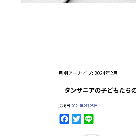
月別アーカイブ:
2024年2月
タンザニアの子どもたち
投稿日
2024年2月25日
F
T
Li
a
w
n