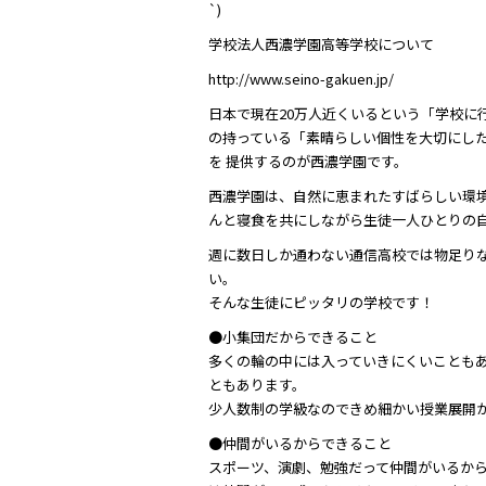
`)
学校法人西濃学園高等学校について
http://www.seino-gakuen.jp/
日本で現在20万人近くいるという「学校に
の持っている「素晴らしい個性を大切にし
を 提供するのが西濃学園です。
西濃学園は、自然に恵まれたすばらしい環境
んと寝食を共にしながら生徒一人ひとりの
週に数日しか通わない通信高校では物足り
い。
そんな生徒にピッタリの学校です！
●小集団だからできること
多くの輪の中には入っていきにくいことも
ともあります。
少人数制の学級なのできめ細かい授業展開
●仲間がいるからできること
スポーツ、演劇、勉強だって仲間がいるか