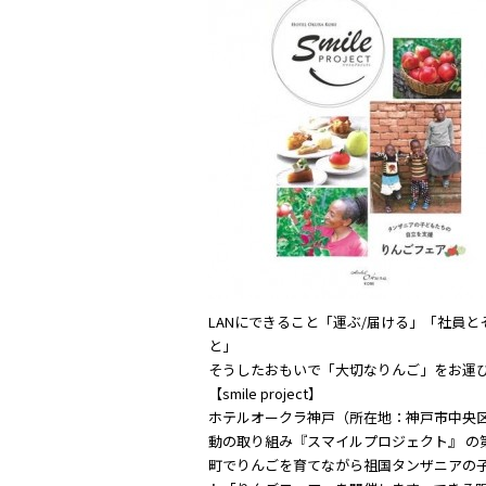
c
itt
e
e
er
b
o
o
k
LANにできること「運ぶ/届ける」「社員
と」
そうしたおもいで「大切なりんご」をお運
【smile project】
ホテルオークラ神戸（所在地：神戸市中央区
動の取り組み『スマイルプロジェクト』 の第二弾
町でりんごを育てながら祖国タンザニアの