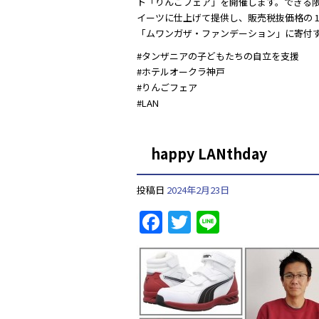
ト「りんごフェア」を開催します。できる
イーツに仕上げて提供し、販売税抜価格の 10
「ムワンガザ・ファンデーション」に寄付
#タンザニアの子どもたちの自立を支援
#ホテルオークラ神戸
#りんごフェア
#LAN
happy LANthday
投稿日
2024年2月23日
F
T
Li
a
w
n
c
itt
e
e
er
b