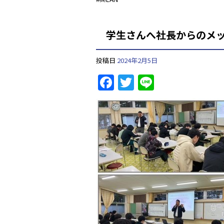
学生さんへ社長からのメ
投稿日
2024年2月5日
F
T
Li
a
w
n
c
itt
e
e
er
b
o
o
k