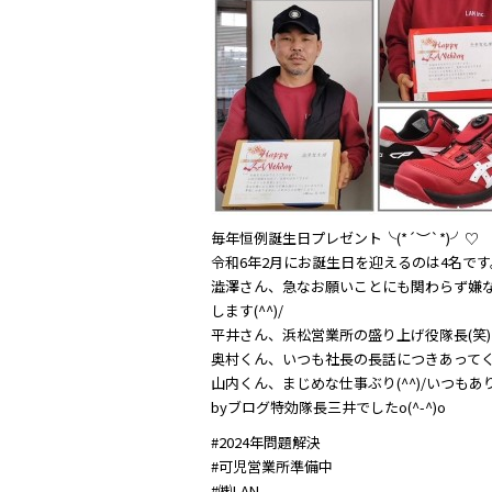
o
o
k
毎年恒例誕生日プレゼント╰(*´︶`*)╯♡
令和6年2月にお誕生日を迎えるのは4名です
澁澤さん、急なお願いことにも関わらず嫌
します(^^)/
平井さん、浜松営業所の盛り上げ役隊長(笑)こ
奥村くん、いつも社長の長話につきあってくれて
山内くん、まじめな仕事ぶり(^^)/いつもあ
byブログ特効隊長三井でしたo(^-^)o
#2024年問題解決
#可児営業所準備中
#㈱LAN