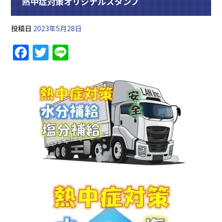
熱中症対策オリジナルスタンプ
投稿日
2023年5月28日
F
T
Li
a
w
n
c
itt
e
e
er
b
o
o
k