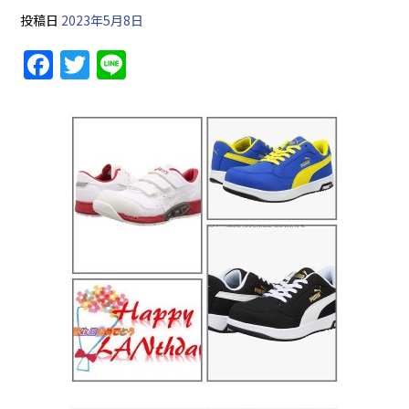
投稿日
2023年5月8日
F
T
Li
a
w
n
c
itt
e
e
er
b
o
o
k