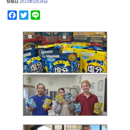
投稿日
2023年5月26日
F
T
Li
a
w
n
c
itt
e
e
er
b
o
o
k