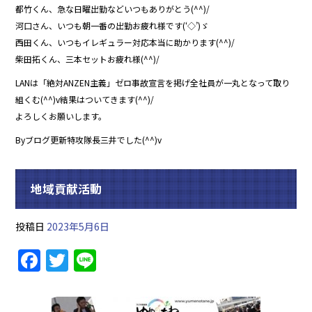
都竹くん、急な日曜出勤などいつもありがとう(^^)/
河口さん、いつも朝一番の出勤お疲れ様です(‘◇’)ゞ
西田くん、いつもイレギュラー対応本当に助かります(^^)/
柴田拓くん、三本セットお疲れ様(^^)/
LANは「絶対ANZEN主義」ゼロ事故宣言を掲げ全社員が一丸となって取り
組くむ(^^)v結果はついてきます(^^)/
よろしくお願いします。
Byブログ更新特攻隊長三井でした(^^)v
地域貢献活動
投稿日
2023年5月6日
F
T
Li
a
w
n
c
itt
e