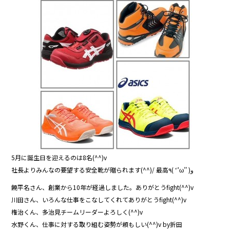
5月に誕生日を迎えるのは8名(^^)v
社長よりみんなの要望する安全靴が贈られます(^^)/ 最高٩( ‘’ω’’ )و
饒平名さん、創業から10年が経過しました。ありがとうfight(^^)v
川田さん、いろんな仕事をこなしてくれてありがとうfight(^^)v
権治くん、多治見チームリーダーよろしく(^^)v
水野くん、仕事に対する取り組む姿勢が頼もしい(^^)v by折田