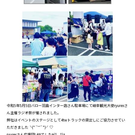
令和5年5月5日バロー羽島インター店さん駐車場にて岐阜観光大使ryurexさ
ん主催ラジオ祭が催されました。
弊社はイベントのステージとして4twトラックの貸出しにご協力させてい
ただきました╰(*´︶`*)╯♡
ryurexさん応援団LANでした٩(^‿^)۶