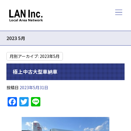
2023 5月
月別アーカイブ:
2023年5月
極上中古大型車納車
投稿日
2023年5月31日
F
T
Li
a
w
n
c
itt
e
e
er