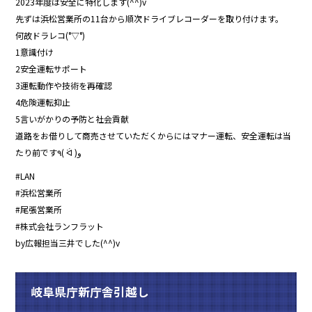
2023年度は安全に特化します(^^)v
先ずは浜松営業所の11台から順次ドライブレコーダーを取り付けます。
何故ドラレコ(°▽°)
1意識付け
2安全運転サポート
3運転動作や技術を再確認
4危険運転抑止
5言いがかりの予防と社会貢献
道路をお借りして商売させていただくからにはマナー運転、安全運転は当
たり前です٩( ᐛ )و
#LAN
#浜松営業所
#尾張営業所
#株式会社ランフラット
by広報担当三井でした(^^)v
岐阜県庁新庁舎引越し