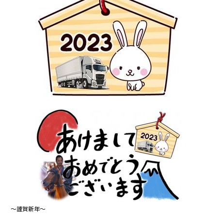
o
o
k
～謹賀新年～