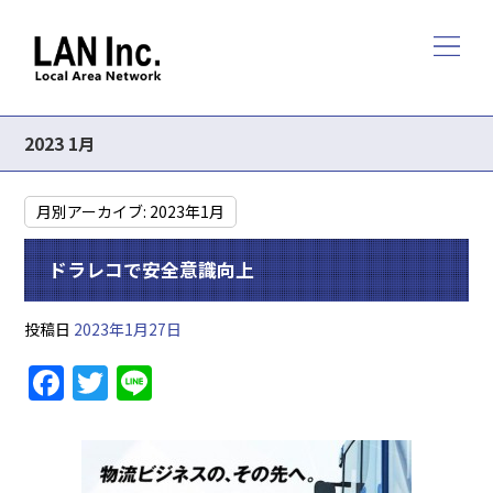
2023 1月
月別アーカイブ:
2023年1月
ドラレコで安全意識向上
投稿日
2023年1月27日
F
T
Li
a
w
n
c
itt
e
e
er