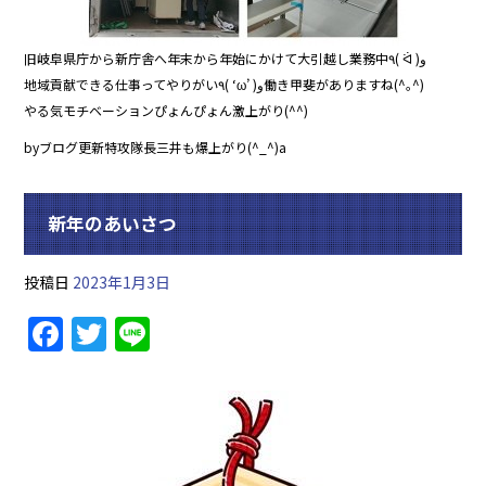
旧岐阜県庁から新庁舎へ年末から年始にかけて大引越し業務中٩( ᐛ )و
地域貢献できる仕事ってやりがい٩( ‘ω’ )و働き甲斐がありますね(^｡^)
やる気モチベーションぴょんぴょん激上がり(^^)
byブログ更新特攻隊長三井も爆上がり(^_^)a
新年のあいさつ
投稿日
2023年1月3日
F
T
Li
a
w
n
c
itt
e
e
er
b