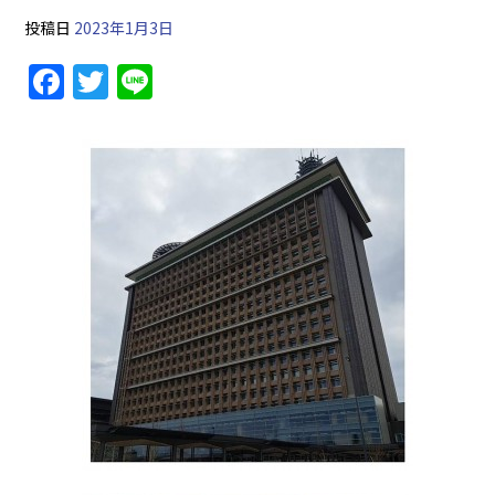
投稿日
2023年1月3日
F
T
Li
a
w
n
c
itt
e
e
er
b
o
o
k