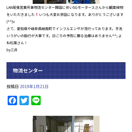
LAN尾張営業所兼物流センター開設に伴いSGモータースさんから観葉植物
をいただきました
いつも大変お世話になります。ありがとうございます
(^^)v
さて、愛知県や岐阜県岐南町でインフルエンザが流行っております。手洗
いうがいの励行が大事です。日ごろの予防に勝る治療はありません^^; よ
ね松葉さん！
by三井
物流センター
投稿日
2019年1月21日
F
T
Li
a
w
n
c
itt
e
e
er