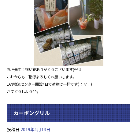
o
o
k
西垣先生！祝い花ありがとうございます(^^ゞ
これからもご指導よろしくお願いします。
LAN物流センター開設4日で荷物は一杯です( ；∀；)
さてどうしよう^^;
カーボングリル
投稿日
2019年1月13日