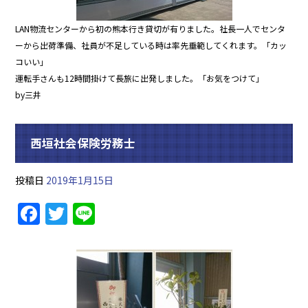
LAN物流センターから初の熊本行き貸切が有りました。社長一人でセンタ
ーから出荷準備、社員が不足している時は率先垂範してくれます。「カッ
コいい」
運転手さんも12時間掛けて長旅に出発しました。「お気をつけて」
by三井
西垣社会保険労務士
投稿日
2019年1月15日
F
T
Li
a
w
n
c
itt
e
e
er
b