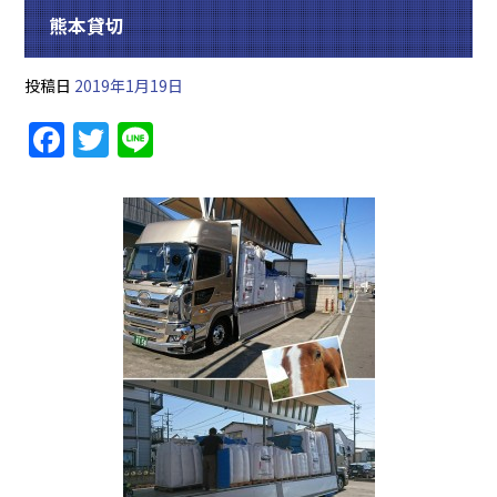
熊本貸切
投稿日
2019年1月19日
F
T
Li
a
w
n
c
itt
e
e
er
b
o
o
k