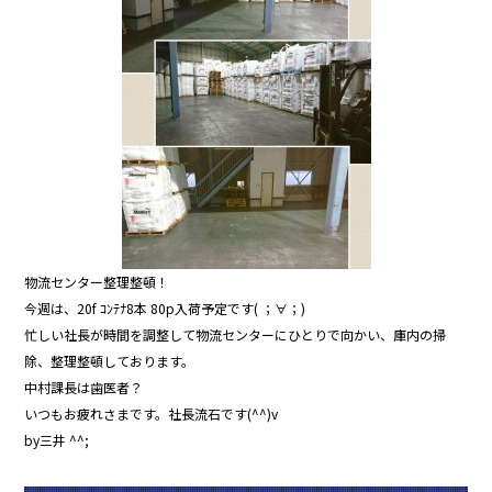
b
o
o
k
物流センター整理整頓！
今週は、20f ｺﾝﾃﾅ8本 80p入荷予定です( ；∀；)
忙しい社長が時間を調整して物流センターにひとりで向かい、庫内の掃
除、整理整頓しております。
中村課長は歯医者？
いつもお疲れさまです。社長流石です(^^)v
by三井 ^^;