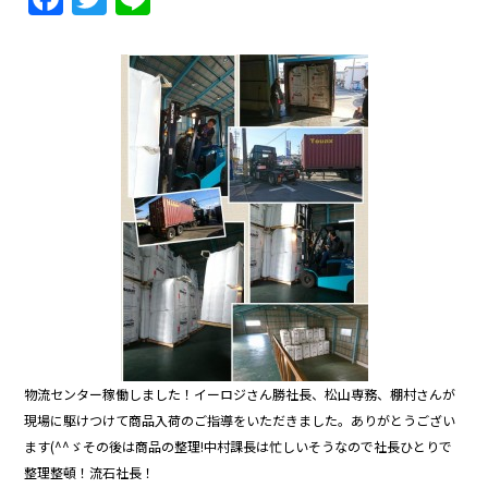
a
w
n
c
itt
e
e
er
b
o
o
k
物流センター稼働しました！イーロジさん勝社長、松山専務、棚村さんが
現場に駆けつけて商品入荷のご指導をいただきました。ありがとうござい
ます(^^ゞその後は商品の整理!中村課長は忙しいそうなので社長ひとりで
整理整頓！流石社長！