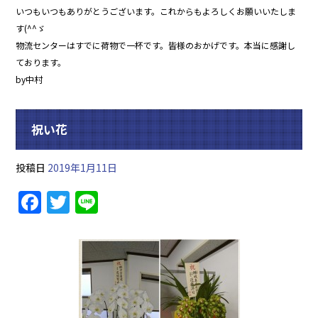
いつもいつもありがとうございます。これからもよろしくお願いいたしま
す(^^ゞ
物流センターはすでに荷物で一杯です。皆様のおかげです。本当に感謝し
ております。
by中村
祝い花
投稿日
2019年1月11日
F
T
Li
a
w
n
c
itt
e
e
er
b
o