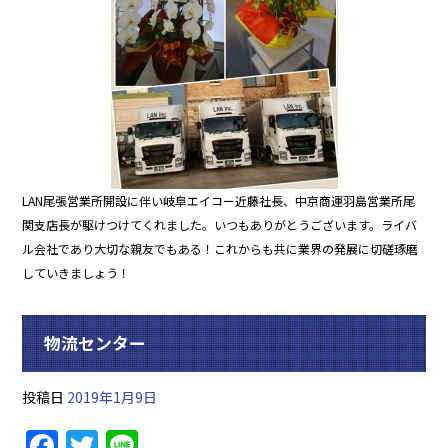
o
k
LAN尾張営業所開設に伴い岐阜エイコー近藤社長、中京商運羽島営業所尾
関支店長が駆けつけてくれました。いつもありがとうございます。ライバ
ル会社であり大切な親友でもある！これからも共に業界の発展に切磋琢磨
していきましょう！
物流センター
投稿日
2019年1月9日
F
T
Li