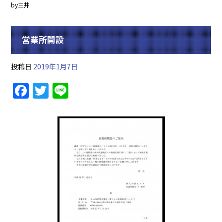
by三井
営業所開設
投稿日
2019年1月7日
F
T
Li
a
w
n
c
itt
e
e
er
b
o
o
k