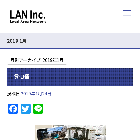
2019 1月
月別アーカイブ:
2019年1月
貸切便
投稿日
2019年1月24日
F
T
Li
a
w
n
c
itt
e
e
er