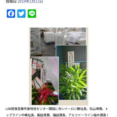
投稿日
2019年1月12日
F
T
Li
a
w
n
c
itt
e
e
er
b
o
o
k
LAN尾張営業所兼物流センター開設に伴いイーロジ勝社長、松山専務、ト
ップライン中嶋社長、飯田常務、福田課長、アルファーライン稲木課長！