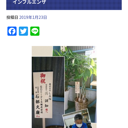
インフルエンザ
投稿日
2019年1月23日
F
T
Li
a
w
n
c
itt
e
e
er
b
o
o
k