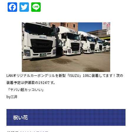
F
T
Li
a
w
n
c
itt
e
e
er
b
o
o
k
LANオリジナルカーボングリルを新型「ISUZU」10tに装着してます！次の
装着予定は伊瀬君の1924です。
「ヤバい超カッコいい」
by三井
祝い花