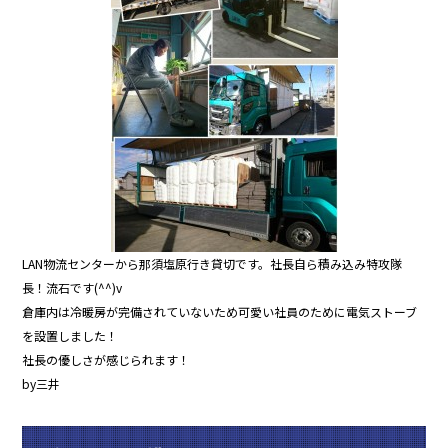
b
o
o
k
LAN物流センターから那須塩原行き貸切です。社長自ら積み込み特攻隊
長！流石です(^^)v
倉庫内は冷暖房が完備されていないため可愛い社員のために電気ストーブ
を設置しました！
社長の優しさが感じられます！
by三井