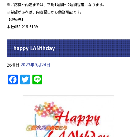
※ご応募〜内定までは、平均1週間〜2週間程度になります。
※希望があれば、内定翌日から勤務可能です。
【連絡先】
本社058-215-6139
happy LANthday
投稿日
2023年9月24日
F
T
Li
a
w
n
c
itt
e
e
er
b
o