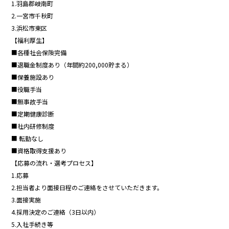
1.羽島郡岐南町
2.一宮市千秋町
3.浜松市東区
【福利厚生】
■各種社会保険完備
■退職金制度あり（年間約200,000貯まる）
■保養施設あり
■役職手当
■無事故手当
■定期健康診断
■社内研修制度
■ 転勤なし
■資格取得支援あり
【応募の流れ・選考プロセス】
1.応募
2.担当者より面接日程のご連絡をさせていただきます。
3.面接実施
4.採用決定のご連絡（3日以内）
5.入社手続き等