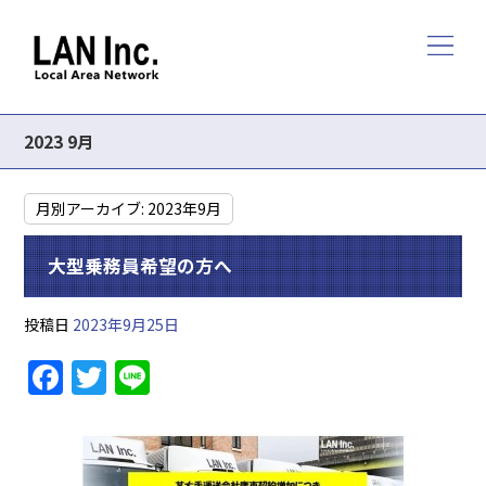
2023 9月
月別アーカイブ:
2023年9月
大型乗務員希望の方へ
投稿日
2023年9月25日
F
T
Li
a
w
n
c
itt
e
e
er