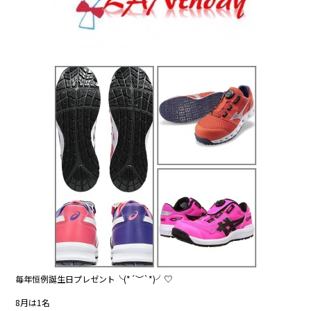
o
k
毎年恒例誕生日プレゼント╰(*´︶`*)╯♡
8月は1名