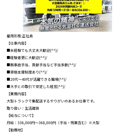
b
o
o
k
雇用形態:正社員
【仕事内容】
■未経験でも大丈夫大歓迎(^^)/
■経験者更に大歓迎(^^)/
■無事故手当、貢献手当など手当多数(^^)/
■資格支援制度あり(^^)/
■20代～40代が活躍できる職場(^^)/
■大手との取引で安定した経営(^^)/
【業務内容】
大型トラックで集配送するやりがいのあるお仕事です。
取り扱い：生活雑貨
【給与について】
月給：336,000円～368,000円（手当・残業含む）※大型
【勤務地】