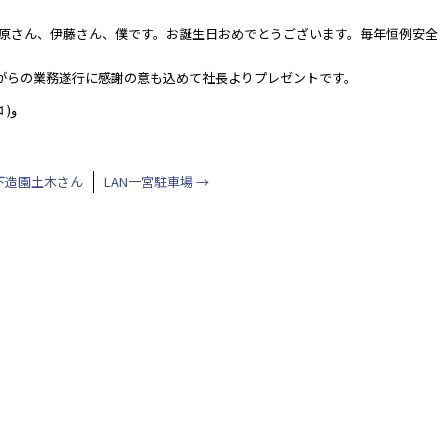
美原さん、伊藤さん、僕です。お誕生日おめでとうございます。毎年恒例安全
えながらの業務遂行に感謝の意も込めて社長よりプレゼントです。
byブログ更新特攻隊長三井も嬉しいです٩( ᐛ )و
下造園土木さん
LAN一宮駐車場
→