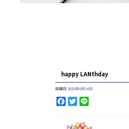
happy LANthday
投稿日
2020年6月16日
F
T
Li
a
w
n
c
itt
e