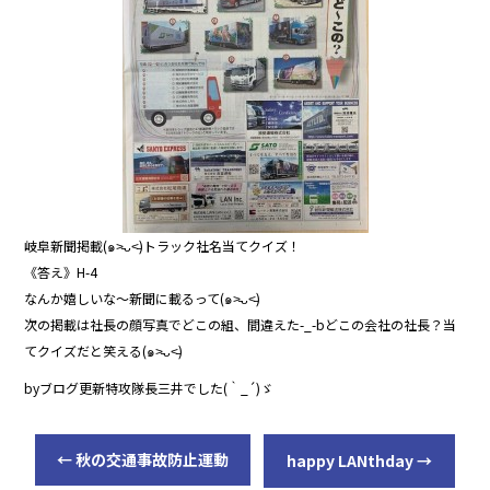
o
o
k
岐阜新聞掲載(๑˃̵ᴗ˂̵)トラック社名当てクイズ！
《答え》H-4
なんか嬉しいな〜新聞に載るって(๑˃̵ᴗ˂̵)
次の掲載は社長の顔写真でどこの組、間違えた-_-bどこの会社の社長？当
てクイズだと笑える(๑˃̵ᴗ˂̵)
byブログ更新特攻隊長三井でした(｀_´)ゞ
←
秋の交通事故防止運動
happy LANthday
→