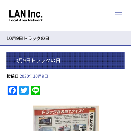
10月9日トラックの日
10月9日トラックの日
投稿日
2020年10月9日
F
T
Li
a
w
n
c
itt
e
e
er
b