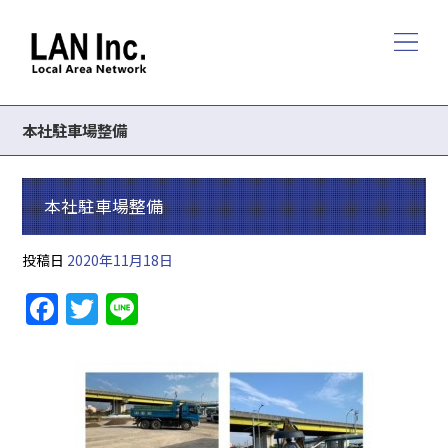
本社駐車場整備
本社駐車場整備
投稿日
2020年11月18日
F
T
Li
a
w
n
c
itt
e
e
er
b