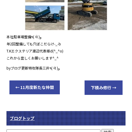
o
o
k
本社駐車場整備٩( ᐛ )و
年2回整備しても穴ぼこだらけ-_-b
T.Kエクステリア渡辺代表様d(^_^o)
これから宜しくお願いします^_^
byブログ更新特攻隊長三井٩( ᐛ )و
←
11月度新たな仲間
下積み修行
→
ブログトップ