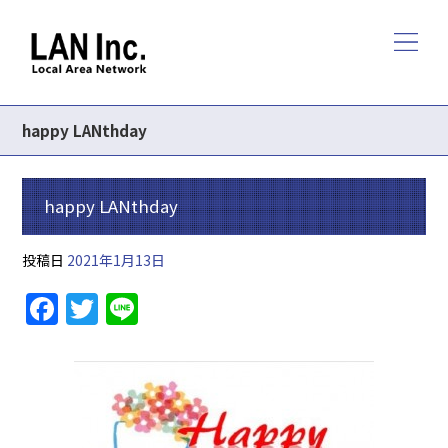
happy LANthday
happy LANthday
投稿日
2021年1月13日
F
T
Li
a
w
n
c
itt
e
e
er
b