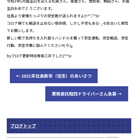
令和3年1月誕生日を迎える松葉さん、渡邊さん、堂前君、駒田さん、お誕
生日おめでとうございます。
社長より愛情たっぷりの安全靴が送られますよ(=^▽^)σ
コロナ禍でも輸送を止めない使命感、しかし不安もある-_-b気合いと根性
でお願いします。
新しい靴で気持ちを入れ替えハンドルを握って安全運転、安全輸送、安全
行動、安全作業に励んでください٩( ᐛ )و
byブログ更新特攻隊長三井でした(^^)v
←
2021年社長新年（信念）のあいさつ
業務委託軽四ドライバーさん急募
→
ブログトップ