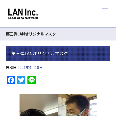
第三弾LANオリジナルマスク
第三弾LANオリジナルマスク
投稿日
2021年4月18日
F
T
Li
a
w
n
c
itt
e
e
er
b