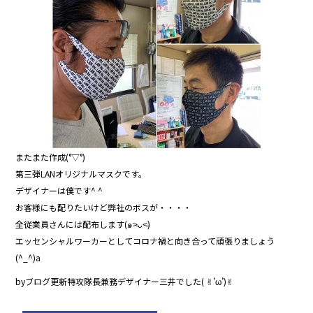
o
o
k
またまた作成(°▽°)
第三弾LANオリジナルマスクです。
デザイナーは僕です^ ^
お客様にも配りたいけど弊社のボスが・・・・
全従業員さんには配布します(๑˃̵ᴗ˂̵)
エッセンシャルワーカーとしてコロナ禍と向き合って頑張りましょう
(^_^)a
byブログ更新特攻隊長兼務デザイナー三井でした( ✌︎’ω’)✌︎