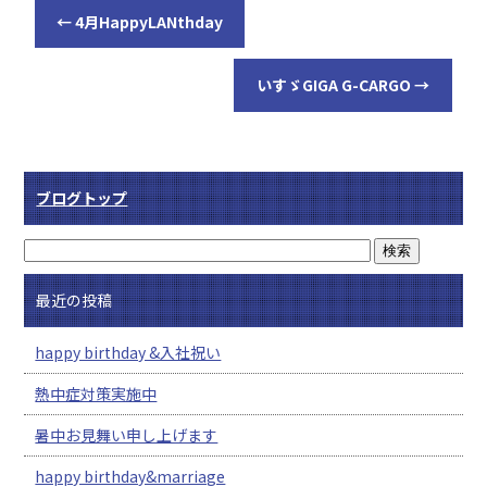
←
4月HappyLANthday
いすゞGIGA G-CARGO
→
ブログトップ
最近の投稿
happy birthday &入社祝い
熱中症対策実施中
暑中お見舞い申し上げます
happy birthday&marriage