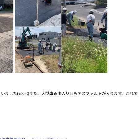
ました(๑˃̵ᴗ˂̵)また、大型車両出入り口もアスファルトが入ります。これで