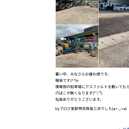
e
er
b
o
o
k
暑い中、みなさんお疲れ様です。
報告です(^^)v
僕専用の駐車場にアスファルトを敷いてもらい
穴ぼこが無くなります(°▽°)
社長ありがとうございます。
byブログ更新特攻隊長三井でした(๑>◡<๑)