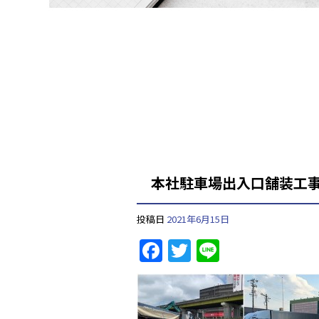
本社駐車場出入口舗装工
投稿日
2021年6月15日
F
T
Li
a
w
n
c
itt
e