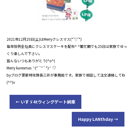
2021年12月25日(土)はMerryクレスマス(*’▽’*)
毎年恒例全社員にクレスマスケーキを配布^ ^繁忙期でも25日は家族でゆっ
くり楽しんで下さい。
皆んないつもありがとう)^o^(
Merry kuresmas╰(*´︶`*)╯♡
byブログ更新特攻隊長三井が事務局です。家族で相談して注文連絡してね
(^^)v
←
いすゞ4tウィングゲート納車
Happy LANthday
→