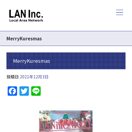
MerryKuresmas
MerryKuresmas
投稿日
2021年12月3日
F
T
Li
a
w
n
c
itt
e
e
er
b