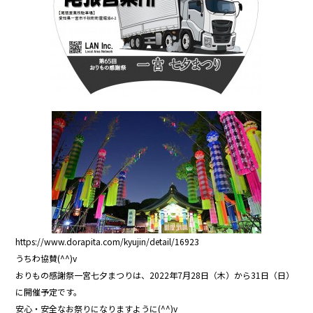
o
o
k
https://www.dorapita.com/kyujin/detail/16923
うちわ協賛(^^)v
おりもの感謝祭一宮七夕まつりは、2022年7月28日（木）から31日（日）
に開催予定です。
安心・安全なお祭りになりますように(^^)v