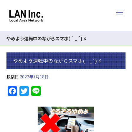
やめよう運転中のながらスマホ(｀_´)ゞ
やめよう運転中のながらスマホ(｀_´)ゞ
投稿日
2022年7月18日
F
T
Li
a
w
n
c
itt
e
e
er
b