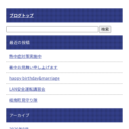
ブログトップ
最近の投稿
熱中症対策実施中
暑中お見舞い申し上げます
happy birthday&marriage
LAN安全運転講習会
岐南町見守り隊
アーカイブ
2026年8月