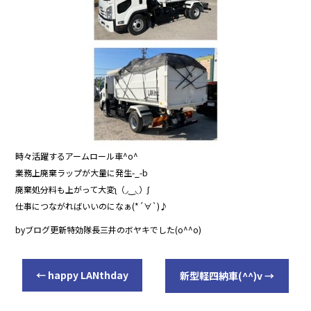
o
o
k
時々活躍するアームロール車^o^
業務上廃棄ラップが大量に発生-_-b
廃棄処分料も上がって大変ʅ（◞‿◟）ʃ
仕事につながればいいのになぁ(*´∀`)♪
byブログ更新特効隊長三井のボヤキでした(o^^o)
←
happy LANthday
新型軽四納車(^^)v
→