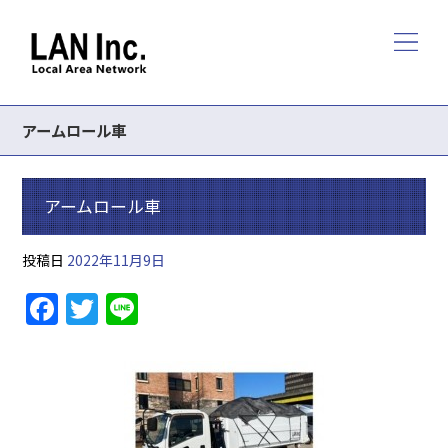
アームロール車
アームロール車
投稿日
2022年11月9日
F
T
Li
a
w
n
c
itt
e
e
er
b