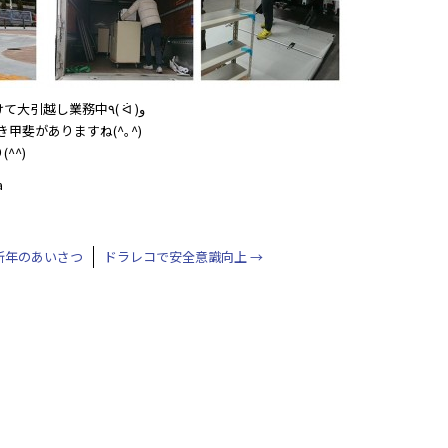
旧岐阜県庁から新庁舎へ年末から年始にかけて大引越し業務中٩( ᐛ )و
できる仕事ってやりがい٩( ‘ω’ )و働き甲斐がありますね(^｡^)
^^)
a
新年のあいさつ
ドラレコで安全意識向上
→