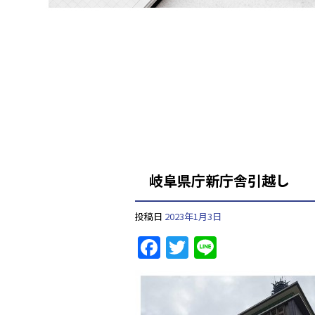
岐阜県庁新庁舎引越し
投稿日
2023年1月3日
F
T
Li
a
w
n
c
itt
e