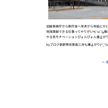
地域貢献
やる気モチベーションぴょんぴょん激上がり(
byブログ更新特攻隊長三井も爆上がり(^_^)
←