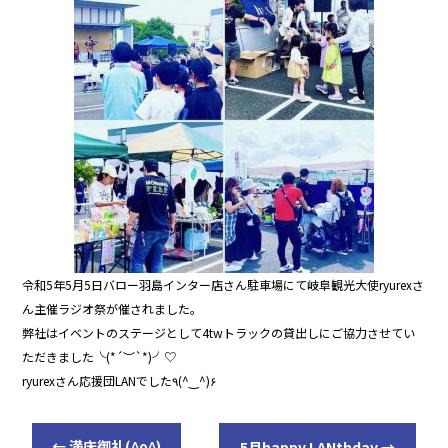
令和5年5月5日バロー羽島インター店さん駐車場にて岐阜観光大使ryurexさ
ん主催ラジオ祭が催されました。
弊社はイベントのステージとして4twトラックの貸出しにご協力させてい
ただきました╰(*´︶`*)╯♡
ryurexさん応援団LANでした٩(^‿^)۶
←
満床御礼(^o^)
5月happy LANthday
→