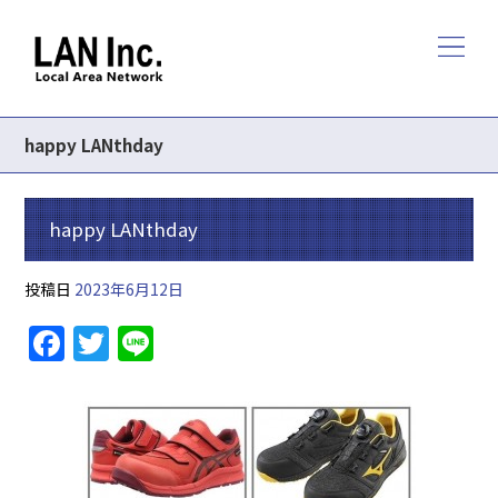
happy LANthday
happy LANthday
投稿日
2023年6月12日
F
T
Li
a
w
n
c
itt
e
e
er
b