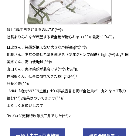
6月に誕生日を迎えるのは7名(^^)v
社長よりみんなが希望する安全靴が贈られます(^^)/ 最高٩( ‘’ω’’ )و
日比さん、笑顔が絶えない大きな声(笑)fight(^^)v
伊藤さん、少年の夢と希望を運ぶ男（少年ジャンプ配送）fight(^^)vby折田
美原くん、高山便fight(^^)v
山口くん、実は笑顔が最高です(^^)v by折田
仲宗根くん、仕事に慣れてきたねfight(^^)/
社長と僕(^^)/
LANは「絶対ANZEN主義」ゼロ事故宣言を掲げ全社員が一丸となって取り
組む(^^)v結果はついてきます(^^)/
よろしくお願いします。
Byブログ更新特攻隊長三井でした(^^)v
←
極上中古大型車納車
岐阜今嶺倉庫
→