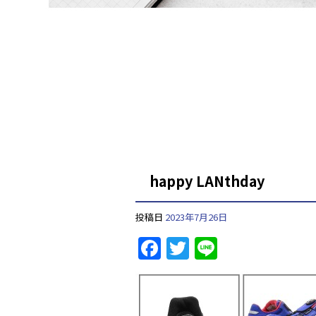
happy LANthday
投稿日
2023年7月26日
F
T
Li
a
w
n
c
itt
e