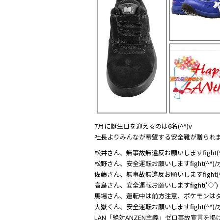
e
er
b
o
o
k
7月に誕生日を迎えるのは6名(^^)v
松井さん、無事故無違反お願いしますfight(
松野さん、安全運転お願いしますfight(^^)
佐藤さん、無事故無違反お願いしますfight(
高島さん、安全運転お願いしますfight(‘◇
馬場さん、運転中は前方注意、ポケモンはダメ
大嶽くん、安全運転お願いしますfight(^^)
LAN「絶対ANZEN主義」ゼロ事故宣言を掲げ