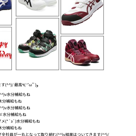
社長よりみんなが希望する安全靴が贈られます(^^)/ 最高٩( ‘’ω’’ )و
^^)v水分補給もね
/水分補給もね
^^)v水分補給もね
’)ゞ水分補給もね
(*´з`)水分補給もね
/水分補給もね
全社員が一丸となって取り組む(^^)v結果はついてきます(^^)/