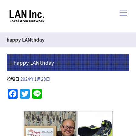
happy LANthday
happy LANthday
投稿日
2024年1月28日
F
T
Li
a
w
n
c
itt
e
e
er
b