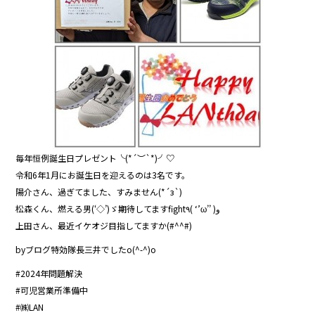
o
o
k
毎年恒例誕生日プレゼント╰(*´︶`*)╯♡
令和6年1月にお誕生日を迎えるのは3名です。
陽介さん、過ぎてました、すみません(*´з`)
松森くん、燃える男(‘◇’)ゞ期待してますfight٩( ‘’ω’’ )و
上田さん、最近イケオジ目指してますか(#^^#)
byブログ特効隊長三井でしたo(^-^)o
#2024年問題解決
#可児営業所準備中
#㈱LAN