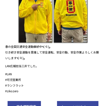
春の全国交通安全運動継続中٩( ᐛ )و
引き続き安全運動を意識して安全運転、安全行動、安全作業よろしくお願
いします٩( ᐛ )و
LAN広報担当三井でした。
#LAN
#可児営業所
#ランフラット
#zikozero