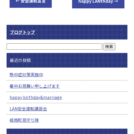
←
安全運転宣言
happy LANthday
→
ブログトップ
最近の投稿
熱中症対策実施中
暑中お見舞い申し上げます
happy birthday&marriage
LAN安全運転講習会
岐南町見守り隊