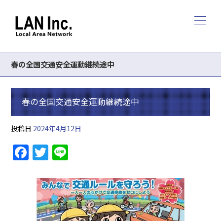
春の全国交通安全運動継続途中
春の全国交通安全運動継続途中
投稿日
2024年4月12日
F
T
Li
a
w
n
c
itt
e
e
er
b