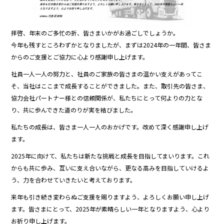
o
o
拝啓、年末のご多忙の折、皆さまいかがお過ごしでしょうか。
k
今年も残すところわずかとなりましたが、まずは2024年の一年間、皆さま
からのご支援とご協力に心より感謝申し上げます。
社員一人一人の努力と、社員のご家族の皆さまの温かい支えがあってこ
そ、当社はここまで成長することができました。また、取引先の皆さま、
協力会社パートナー様との信頼関係が、私たちにとって何よりの力とな
り、共に歩んできた道のりが実を結びました。
私たちの成長は、皆さま一人一人のおかげです。改めて深く感謝申し上げ
ます。
2025年に向けて、私たちは新たな挑戦と成長を目指してまいります。これ
からも共に歩み、互いに支え合いながら、更なる高みを目指していけるよ
う、力を合わせていきたいと考えております。
来年も引き続き変わらぬご支援を賜りますよう、よろしくお願い申し上げ
ます。皆さまにとって、2025年が素晴らしい一年となりますよう、心より
お祈り申し上げます。