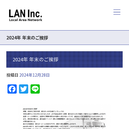
2024年 年末のご挨拶
2024年 年末のご挨拶
投稿日
2024年12月28日
F
T
Li
a
w
n
c
itt
e
e
er
b