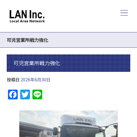
可児営業所戦力強化
可児営業所戦力強化
投稿日
2026年6月30日
F
T
Li
a
w
n
c
itt
e
e
er
b