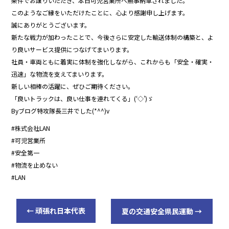
条件でお譲りいただき、本日可児営業所へ無事納車されました。
このようなご縁をいただけたことに、心より感謝申し上げます。
誠にありがとうございます。
新たな戦力が加わったことで、今後さらに安定した輸送体制の構築と、よ
り良いサービス提供につなげてまいります。
社員・車両ともに着実に体制を強化しながら、これからも「安全・確実・
迅速」な物流を支えてまいります。
新しい相棒の活躍に、ぜひご期待ください。
「良いトラックは、良い仕事を連れてくる」(‘◇’)ゞ
Byブログ特攻隊長三井でした(*^^)v
#株式会社LAN
#可児営業所
#安全第一
#物流を止めない
#LAN
←
頑張れ日本代表
夏の交通安全県民運動
→