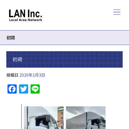
初荷
初荷
投稿日
2020年1月3日
F
T
Li
a
w
n
c
itt
e
e
er
b