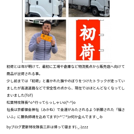
o
o
k
初荷とは年が明けて、最初に工場や倉庫など物流拠点から販売店へ向けて
商品が出荷される事。
少し前までは「初荷」と書かれた旗やのぼりをつけたトラックが走ってい
ましたが高速道路などで安全性の点から、現在ではほとんどなくなってし
まいました(ToT)
松葉特攻隊長^o^行ってらっしゃいo(^-^)o
社長は京都御金神社（みかね）で金運がみたされるよう祈願された「福さ
いふ」に勝負師魂を込めてます(=^▽^)σ何か企んでます-_-b
byブログ更新特攻隊長三井は帰って寝ます(-_-)zzz