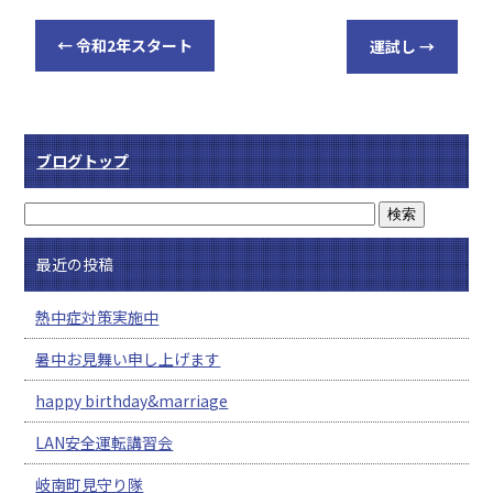
←
令和2年スタート
運試し
→
ブログトップ
最近の投稿
熱中症対策実施中
暑中お見舞い申し上げます
happy birthday&marriage
LAN安全運転講習会
岐南町見守り隊