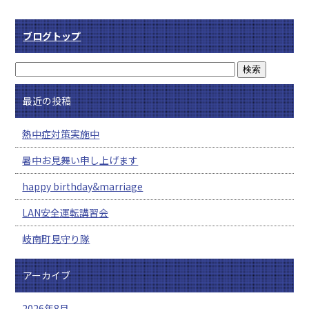
ブログトップ
最近の投稿
熱中症対策実施中
暑中お見舞い申し上げます
happy birthday&marriage
LAN安全運転講習会
岐南町見守り隊
アーカイブ
2026年8月