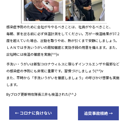
感染症予防のために会社が今やるべきことは、社員がやるべきこと、
毎朝、家を出る前に必ず体温計測をしてください。万が一検温結果が37.2
度を超えていた場合、出勤を取りやめ、熱が引くまで安静にしましょう。
ＬＡＮでは手洗いうがいの周知徹底と実効手段の用意を備えます。また、
出社時には検温の徹底を実施(^^)v
手洗い・うがいは新型コロナウィルスに限らずインフルエンザや風邪など
の感染症の予防にも非常に重要です。習慣づけしましょう(^^)v
また、平時から「手洗いうがいを徹底しましょう」の呼びかけ啓蒙も実施
します。
Byブログ更新特攻隊長三井も検温された(^^♪
←
コロナに負けない
追突事故根絶
→