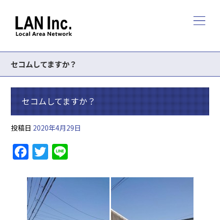
セコムしてますか？
セコムしてますか？
投稿日
2020年4月29日
F
T
Li
a
w
n
c
itt
e
e
er
b