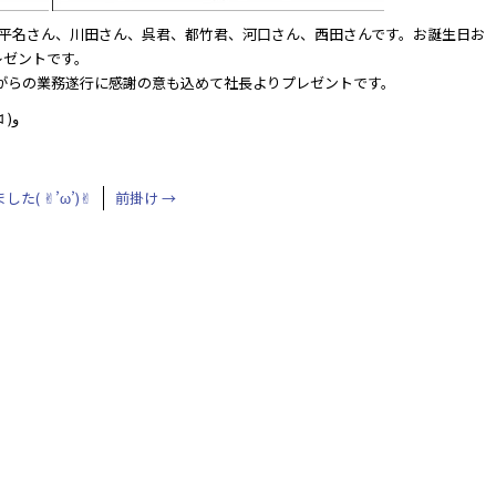
饒平名さん、川田さん、呉君、都竹君、河口さん、西田さんです。お誕生日お
レゼントです。
えながらの業務遂行に感謝の意も込めて社長よりプレゼントです。
byブログ更新特攻隊長三井も嬉しいです٩( ᐛ )و
た( ✌︎’ω’)✌︎
前掛け
→