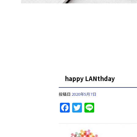
happy LANthday
投稿日
2020年5月7日
F
T
Li
a
w
n
c
itt
e