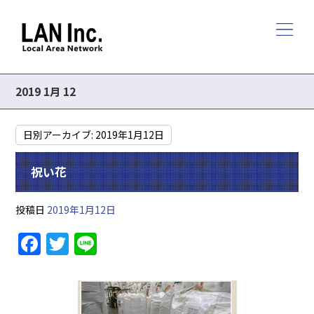
2019 1月 12
日別アーカイブ:
2019年1月12日
祝い花
投稿日
2019年1月12日
F
T
Li
a
w
n
c
itt
e
e
er