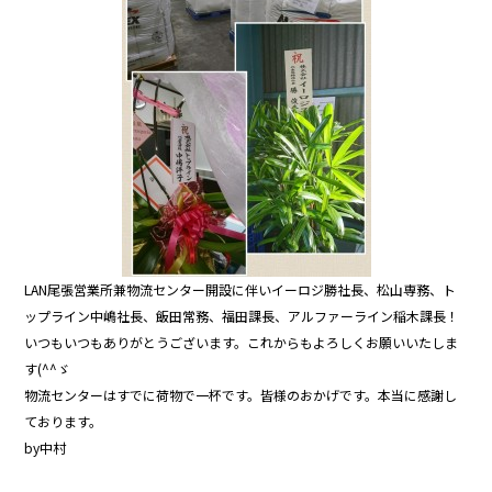
b
o
o
k
LAN尾張営業所兼物流センター開設に伴いイーロジ勝社長、松山専務、ト
ップライン中嶋社長、飯田常務、福田課長、アルファーライン稲木課長！
いつもいつもありがとうございます。これからもよろしくお願いいたしま
す(^^ゞ
物流センターはすでに荷物で一杯です。皆様のおかげです。本当に感謝し
ております。
by中村