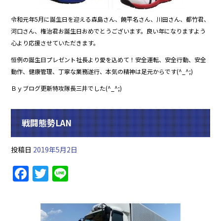
令和元年5月に誕生日を迎える森島さん、饒平名さん、川田さん、都竹君、
河口さん、権治君お誕生日おめでとうございます。良い年になりますよう
心より応援させていただきます。
恒例の誕生日プレゼント社長より愛を込めて！安全運転、安全行動、安全
動作、健康管理、丁寧な業務遂行、本気の精神は足元からです(^_^;)
Ｂｙブログ更新特攻隊長三井でした(^_^;)
戦闘態勢LAN
投稿日
2019年5月2日
F
T
Li
a
w
n
c
itt
e
e
er