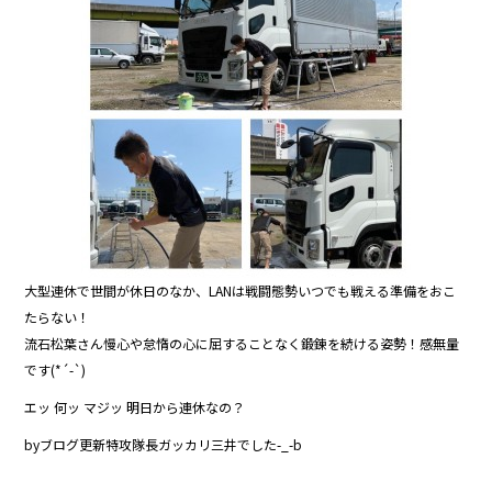
b
o
o
k
大型連休で世間が休日のなか、LANは戦闘態勢いつでも戦える準備をおこ
たらない！
流石松葉さん慢心や怠惰の心に屈することなく鍛錬を続ける姿勢！感無量
です(*´-`)
エッ 何ッ マジッ 明日から連休なの？
byブログ更新特攻隊長ガッカリ三井でした-_-b