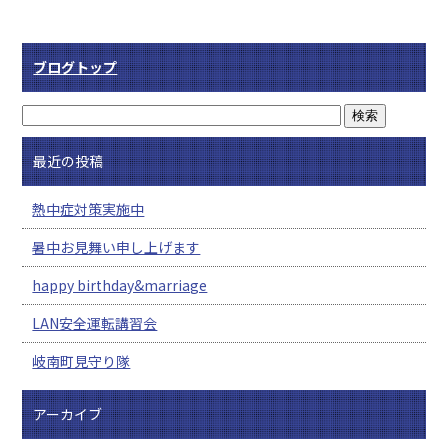
ブログトップ
最近の投稿
熱中症対策実施中
暑中お見舞い申し上げます
happy birthday&marriage
LAN安全運転講習会
岐南町見守り隊
アーカイブ