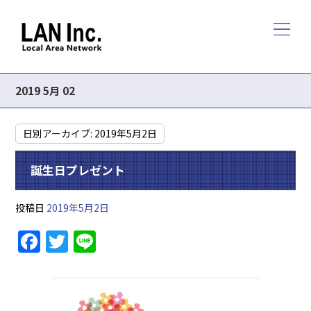
2019 5月 02
日別アーカイブ:
2019年5月2日
誕生日プレゼント
投稿日
2019年5月2日
F
T
Li
a
w
n
c
itt
e
e
er