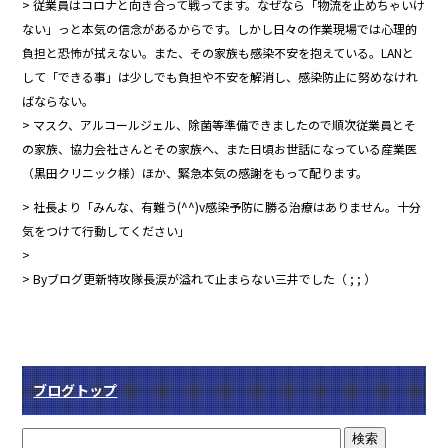
> 従業員はコロナと向き合って戦ってます。なぜなら「物流を止めちゃいけ
ない」っと本気の信念があるからです。しかし日々の作業現場では心理的
負担と恐怖が拭えない。また、その家族も感染不安を抱えている。LANと
して「できる事」は少しでも負担や不安を解消し、感染防止に努めなけれ
ばならない。
> マスク、アルコールジェル、除菌等準備できましたので順次従業員とそ
の家族、協力会社さんとその家族へ、また日頃お世話になっている産業医
（黒田クリニック様）ほか、緊急本気の感謝をもって配ります。
> 社長より「みんな、有難う(^^)v感染予防に勝る治療はありません。十分
気をつけて行動してください」
>
> Byブログ更新特攻隊長涙が溢れて止まらない三井でした（ ; ; ）
ブログトップ