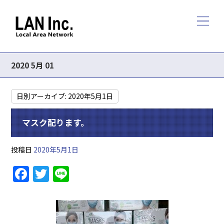
2020 5月 01
日別アーカイブ:
2020年5月1日
マスク配ります。
投稿日
2020年5月1日
F
T
Li
a
w
n
c
itt
e
e
er