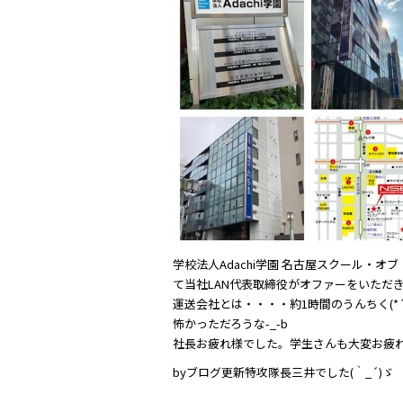
c
itt
e
e
er
b
o
o
k
学校法人Adachi学園 名古屋スクール・
運送会社とは・・・・約1時間のうんちく(*´-
怖かっただろうな-_-b
社長お疲れ様でした。学生さんも大変お疲れ
byブログ更新特攻隊長三井でした(｀_´)ゞ