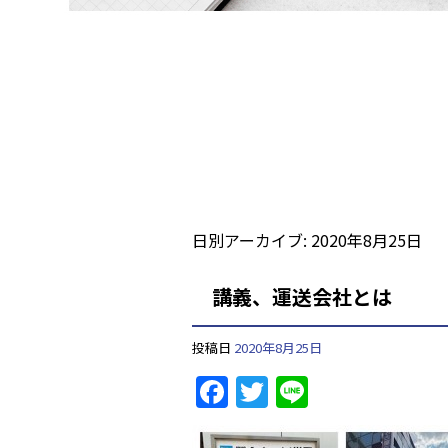
日別アーカイブ:
2020年8月25日
講義、運送会社とは
投稿日
2020年8月25日
F
T
Li
a
w
n