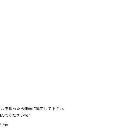
ドルを握ったら運転に集中して下さい。
んでください^o^
^)v