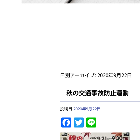
日別アーカイブ:
2020年9月22日
秋の交通事故防止運動
投稿日
2020年9月22日
F
T
Li
a
w
n