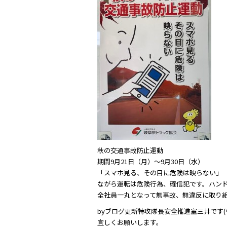
c
itt
e
e
er
b
o
o
k
秋の交通事故防止運動
期間9月21日（月）〜9月30日（水）
「スマホ見る、その目に危険は映らない」
ながら運転は危険行為、確信犯です。ハン
全社員一丸となって無事故、無違反に取り組
byブログ更新特攻隊長安全推進室三井です(^-
宜しくお願いします。