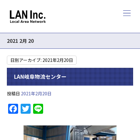
2021 2月 20
日別アーカイブ:
2021年2月20日
LAN岐阜物流センター
投稿日
2021年2月20日
F
T
Li
a
w
n
c
itt
e
e
er