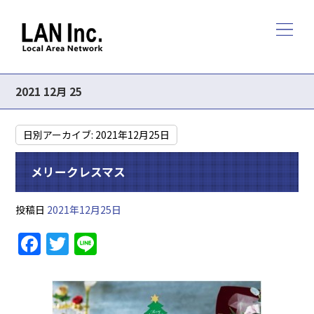
2021 12月 25
日別アーカイブ:
2021年12月25日
メリークレスマス
投稿日
2021年12月25日
F
T
Li
a
w
n
c
itt
e
e
er