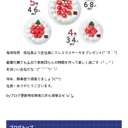
毎年恒例 呉社長より全社員にクレスマスケーキをプレゼント(*´∇｀*)
最繁忙期でも土日で家族団らんの時間を作って楽しく過ごす（╹◡╹）
本当いい会社だな╰(*´︶`*)╯♡
年末、無事故で頑張りましょう(^^)
社長！ありがとうございます。
byブログ更新特攻隊長三井も頑張る٩( ‘ω’ )و
ブログトップ