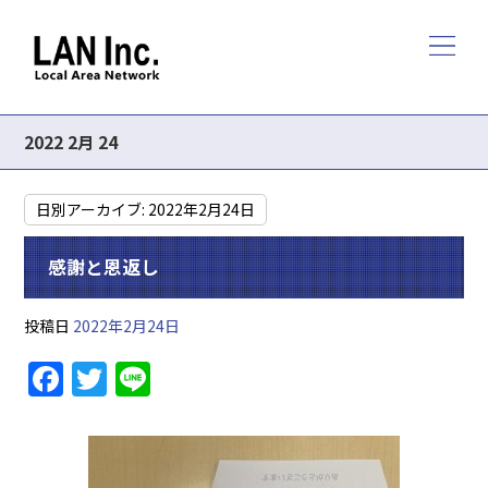
2022 2月 24
日別アーカイブ:
2022年2月24日
感謝と恩返し
投稿日
2022年2月24日
F
T
Li
a
w
n
c
itt
e
e
er