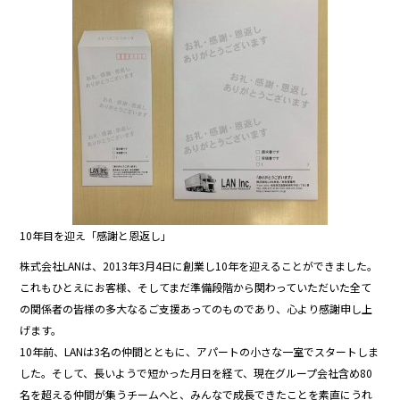
b
o
o
k
10年目を迎え「感謝と恩返し」
株式会社LANは、2013年3月4日に創業し10年を迎えることができました。
これもひとえにお客様、そしてまだ準備段階から関わっていただいた全て
の関係者の皆様の多大なるご支援あってのものであり、心より感謝申し上
げます。
10年前、LANは3名の仲間とともに、アパートの小さな一室でスタートしま
した。そして、長いようで短かった月日を経て、現在グループ会社含め80
名を超える仲間が集うチームへと、みんなで成長できたことを素直にうれ