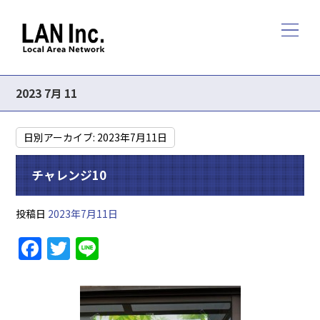
2023 7月 11
日別アーカイブ:
2023年7月11日
チャレンジ10
投稿日
2023年7月11日
F
T
Li
a
w
n
c
itt
e
e
er