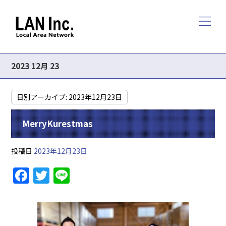
2023 12月 23
日別アーカイブ:
2023年12月23日
MerryKurestmas
投稿日
2023年12月23日
F
T
Li
a
w
n
c
itt
e
e
er