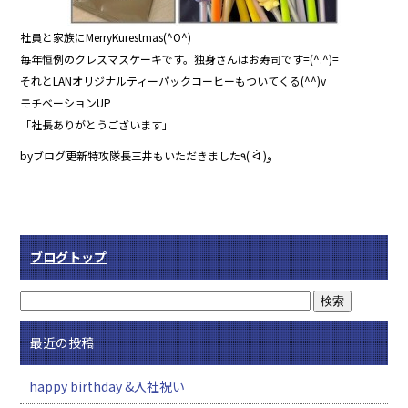
社員と家族にMerryKurestmas(^O^)
毎年恒例のクレスマスケーキです。独身さんはお寿司です=(^.^)=
それとLANオリジナルティーパックコーヒーもついてくる(^^)v
モチベーションUP
「社長ありがとうございます」
byブログ更新特攻隊長三井もいただきました٩( ᐛ )و
ブログトップ
最近の投稿
happy birthday &入社祝い