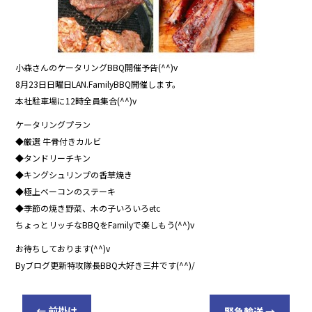
小森さんのケータリングBBQ開催予告(^^)v
8月23日日曜日LAN.FamilyBBQ開催します。
本社駐車場に12時全員集合(^^)v
ケータリングプラン
◆厳選 牛骨付きカルビ
◆タンドリーチキン
◆キングシュリンプの香草焼き
◆極上ベーコンのステーキ
◆季節の焼き野菜、木の子いろいろetc
ちょっとリッチなBBQをFamilyで楽しもう(^^)v
お待ちしております(^^)v
Byブログ更新特攻隊長BBQ大好き三井です(^^)/
←
前掛け
緊急輸送
→