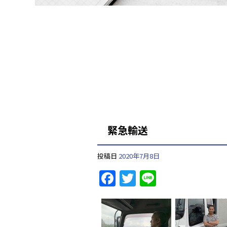
緊急輸送
投稿日
2020年7月8日
F
T
Li
a
w
n
c
itt
e