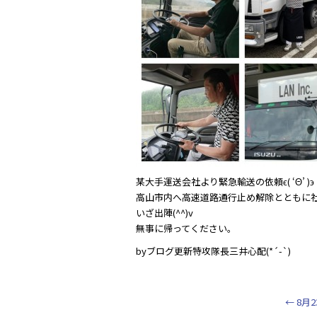
e
er
b
o
o
k
某大手運送会社より緊急輸送の依頼ϵ( ‘Θ’ )϶
高山市内へ高速道路通行止め解除とともに社長
いざ出陣(^^)v
無事に帰ってください。
byブログ更新特攻隊長三井心配(*´-`)
←
8月23