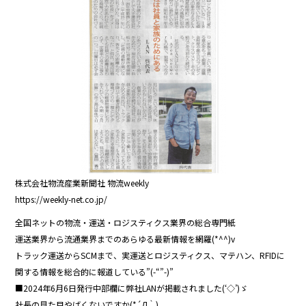
b
o
o
k
株式会社物流産業新聞社 物流weekly
https://weekly-net.co.jp/
全国ネットの物流・運送・ロジスティクス業界の総合専門紙
運送業界から流通業界までのあらゆる最新情報を網羅(*^^)v
トラック運送からSCMまで、実運送とロジスティクス、マテハン、RFIDに
関する情報を総合的に報道している”(-“”-)”
■2024年6月6日発行中部欄に弊社LANが掲載されました(‘◇’)ゞ
社長の見た目やばくないですか(*´Д｀)