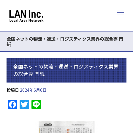
全国ネットの物流・運送・ロジスティクス業界の総合専 門
紙
全国ネットの物流・運送・ロジスティクス業界
の総合専 門紙
投稿日
2024年6月6日
F
T
Li
a
w
n
c
itt
e
e
er