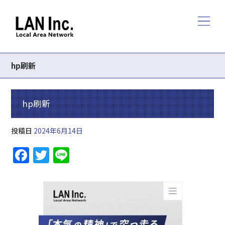
hp刷新
hp刷新
投稿日
2024年6月14日
F
T
Li
a
w
n
c
itt
e
e
er
b