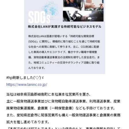
#hp刷新しました(‘◇’)ゞ
https://www.laninc.co.jp/
当社は岐阜県羽島郡岐南町に本社兼本社営業所を置き、
主に一般貨物運送事業並びに貨物軽自動車運送事業、利用運送事業、産業
廃棄物収集運搬業、倉庫業（一時保管倉庫）なども手掛けております。
また、愛知県岩倉市に尾張営業所も構え一般貨物運送事業と倉庫業の業務
拡大を推し進めております。
『本気でやれば何でもできる』という信念のもと、事業の発展を目指して