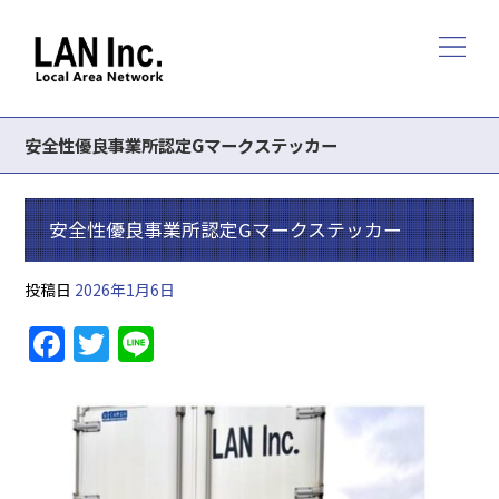
安全性優良事業所認定Gマークステッカー
安全性優良事業所認定Gマークステッカー
投稿日
2026年1月6日
F
T
Li
a
w
n
c
itt
e
e
er
b